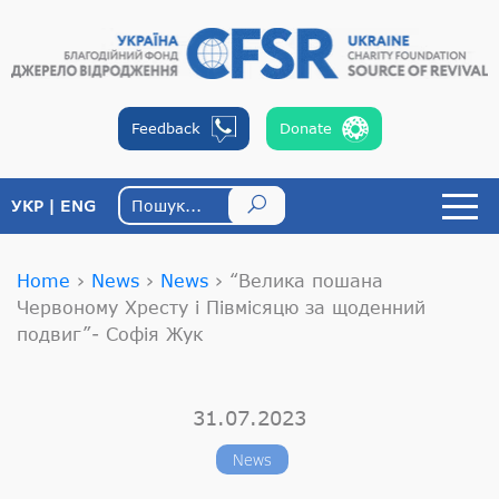
Feedback
Donate
УКР
ENG
Home
›
News
›
News
›
“Велика пошана
Червоному Хресту і Півмісяцю за щоденний
подвиг”- Софія Жук
31.07.2023
News