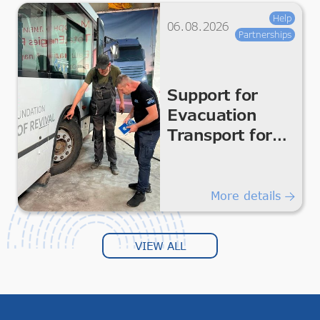
Help
06.08.2026
Partnerships
Support for
Evacuation
Transport for
Safe
Humanitarian
Transportation
More details
VIEW ALL