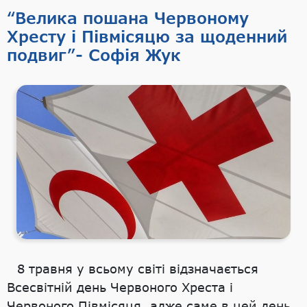
“Велика пошана Червоному
Хресту і Півмісяцю за щоденний
подвиг”- Софія Жук
8 травня у всьому світі відзначається
Всесвітній день Червоного Хреста і
Червоного Півмісяця, адже саме в цей день