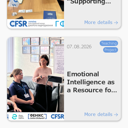
“Supporting
Humanitarian
Improvements
More details
for Essential
Living &
Dignity”
Teaching
07.08.2026
Project
Emotional
Intelligence as
a Resource for
the Team
More details