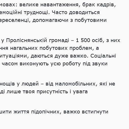
мовах: велике навантаження, брак кадрів,
емоційні труднощі. Часто доводиться
 переселенці, допомагаючи з побутовими
у Проліснянській громаді – 1 500 осіб, з них
ння нагальних побутових проблем, а
итуаціями, даються дуже важко. Соціальні
а часом виконують усю роботу під звуки
нощів у людей – від маломобільних, які не
ді лише твоя присутність і увага
шити життя підопічних, важко встигнути