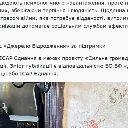
ь додають психологічного навантаження, проте
них, зберігаючи терпіння і людяність. Щоденна
 стресом війни, яка потребує відданості, витрим
ганізацій допомагає соціальним службам ефект
д «Джерело Відродження» за підтримки
 ICAP Єднання в межах проєкту «Сильне громад
ції. Зміст публікації є відповідальністю БО БФ
ції або ICAP Єднання.