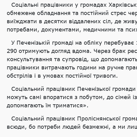
Соціальні працівники у громадах Харківсь
обмежене обладнання та постійний стрес чер
виїжджати в десятки віддалених сіл, де жив
потребами, документами, медичними та пси
У Печенізькій громаді на обліку перебуває 
290 отримують догляд вдома. Через брак ре
консультування та супровід, що допомагают
працівники витрачають години на ручне пран
обстрілів і в умовах постійної тривоги.
Соціальний працівник Печенізької громади 
можуть самі впоратися з побутом, до сімей із
допомагають їм триматися».
Соціальний працівник Проліснянської гром
всюди, бо потреби людей безмежні, а ми ли