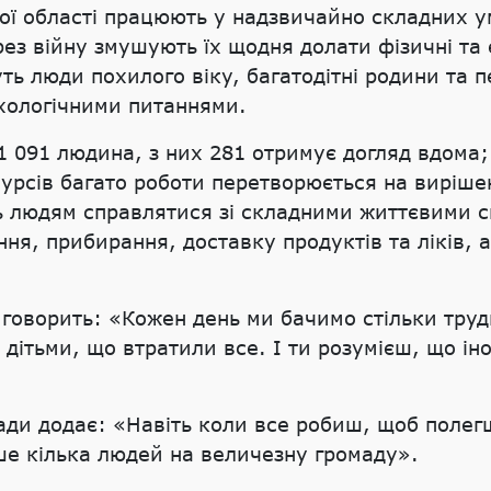
кої області працюють у надзвичайно складних у
ез війну змушують їх щодня долати фізичні та 
уть люди похилого віку, багатодітні родини та
хологічними питаннями.
1 091 людина, з них 281 отримує догляд вдома; 
сурсів багато роботи перетворюється на виріше
ь людям справлятися зі складними життєвими с
ня, прибирання, доставку продуктів та ліків, 
говорить: «Кожен день ми бачимо стільки труд
 дітьми, що втратили все. І ти розумієш, що іно
ади додає: «Навіть коли все робиш, щоб полег
ше кілька людей на величезну громаду».