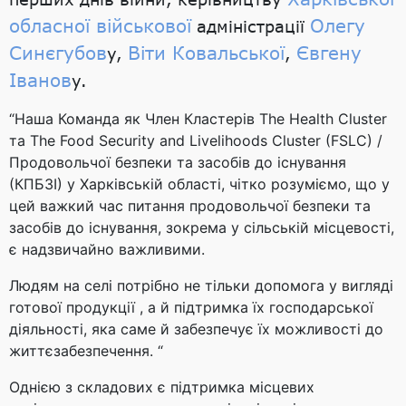
обласної військової
Олегу
адміністрації
Синєгубов
Віти Ковальської
Євгену
у,
,
Іванов
у.
“Наша Команда як Член Кластерів The Health Cluster
та The Food Security and Livelihoods Cluster (FSLC) /
Продовольчої безпеки та засобів до існування
(КПБЗІ) у Харківській області, чітко розуміємо, що у
цей важкий час питання продовольчої безпеки та
засобів до існування, зокрема у сільській місцевості,
є надзвичайно важливими.
Людям на селі потрібно не тільки допомога у вигляді
готової продукції , а й підтримка їх господарської
діяльності, яка саме й забезпечує їх можливості до
життєзабезпечення. “
Однією з складових є підтримка місцевих