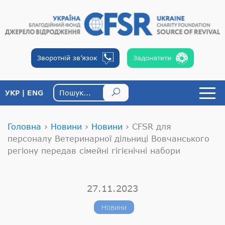
Зворотній
зв’язок
Задонатити
УКР
ENG
Головна
›
Новини
›
Новини
›
CFSR для
персоналу Ветеринарної дільниці Вовчанського
регіону передав сімейні гігієнічні набори
27.11.2023
Новини