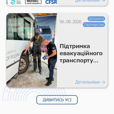
Допомога
06.08.2026
Партнерства
Підтримка
евакуаційного
транспорту
для безпечних
гуманітарних
перевезень
Детальніше
ДИВИТИСЬ УСІ