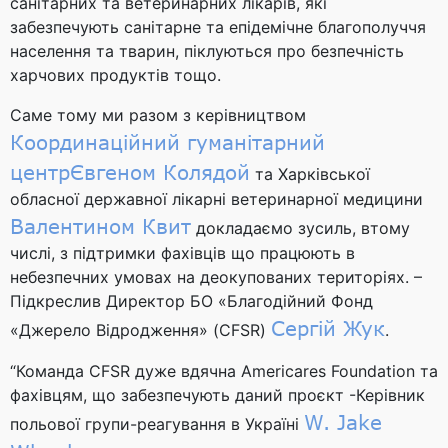
санітарних та ветеринарних лікарів, які
забезпечують санітарне та епідемічне благополуччя
населення та тварин, піклуються про безпечність
харчових продуктів тощо.
Саме тому ми разом з керівництвом
Координаційний гуманітарний
центр
Євгеном Колядой
та Харківської
обласної державної лікарні ветеринарної медицини
Валентином Квит
докладаємо зусиль, втому
числі, з підтримки фахівців що працюють в
небезпечних умовах на деокупованих територіях. –
Підкреслив Директор БО «Благодійний Фонд
Сергій Жук
«Джерело Відродження» (CFSR)
.
“Команда CFSR дуже вдячна Americares Foundation та
фахівцям, що забезпечують даний проєкт -Керівник
W. Jake
польової групи-реагування в Україні