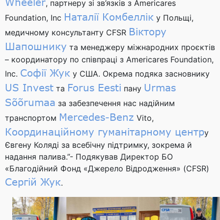
Wheeler
, партнеру зі зв’язків з Americares
Наталії Комбеллік
Foundation, Inc
у Польщі,
Віктору
медичному консультанту CFSR
Шапошнику
та менеджеру міжнародних проєктів
– координатору по співпраці з Americares Foundation,
Софії Жук
Inc.
у США. Окрема подяка засновнику
US Invest
Forus Eesti
Urmas
та
пану
Sõõrumaa
за забезпечення нас надійним
Mercedes-Benz
транспортом
Vito,
Координаційному гуманітарному центр
у
Євгену Коляді за всебічну підтримку, зокрема й
надання палива.”- Подякував Директор БО
«Благодійний Фонд «Джерело Відродження» (CFSR)
Сергій Жук
.