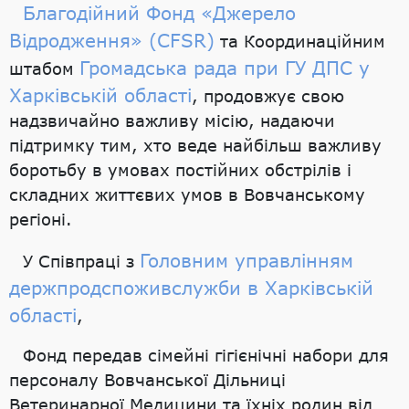
Благодійний Фонд «Джерело
Відродження» (CFSR)
та Координаційним
Громадська рада при ГУ ДПС у
штабом
Харківській області
, продовжує свою
надзвичайно важливу місію, надаючи
підтримку тим, хто веде найбільш важливу
боротьбу в умовах постійних обстрілів і
складних життєвих умов в Вовчанському
регіоні.
Головним управлінням
У Співпраці з
держпродспоживслужби в Харківській
області
,
Фонд передав сімейні гігієнічні набори для
персоналу Вовчанської Дільниці
Ветеринарної Медицини та їхніх родин від