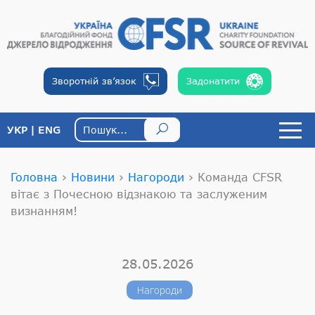
Зворотній
зв’язок
Задонатити
УКР
ENG
Головна
›
Новини
›
Нагороди
›
Команда CFSR
вітає з Почесною відзнакою та заслуженим
визнанням!
28.05.2026
Нагороди