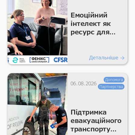
Емоційний
інтелект як
ресурс для
команди
Детальніше
Допомога
06.08.2026
Партнерства
Підтримка
евакуаційного
транспорту