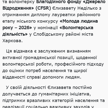
та волонтерку
Благодійного фонду «Джерело
Відродження» (CFSR)
Єлизавету Неділько з
отриманням диплому лауреатки районного
етапу міського конкурсу
«Молода людина
року – 2026»
у номінації
«Волонтерська
діяльність»
у Слобідському районі міста
Харкова.
Ця відзнака є заслуженим визнанням
активної громадянської позиції, щоденної
волонтерської роботи, професійного підходу
до оцінки потреб населення та щирої
відданості справі допомоги людям.
У своїй діяльності Єлизавета постійно
долучається до гуманітарних ініціатив,
підтримки вразливих категорій населення та
реалізації соціально важливих заходів у