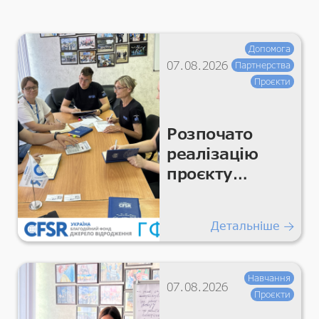
Допомога
07.08.2026
Партнерства
Проєкти
Розпочато
реалізацію
проєкту
«Підтримка
гуманітарних
Детальніше
покращень
для життєво
важливих
Навчання
07.08.2026
умов та
Проєкти
гідності»