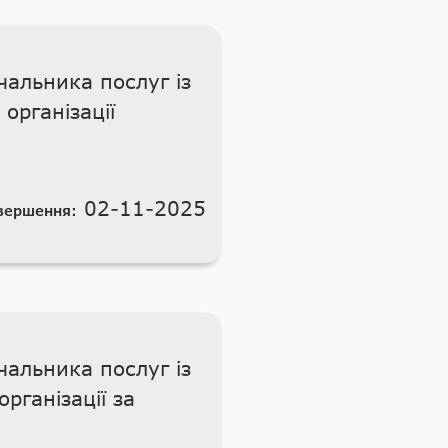
альника послуг із
організації
02-11-2025
вершення:
альника послуг із
рганізації за