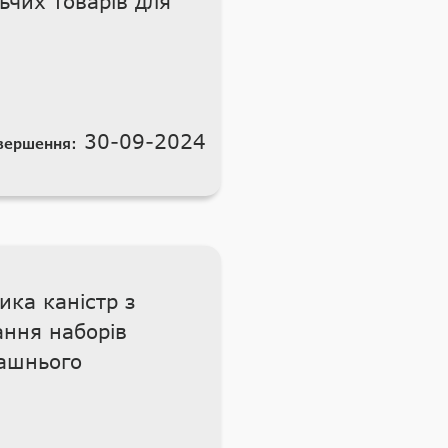
чих товарів для
30-09-2024
вершення:
ика каністр з
ання наборів
машнього