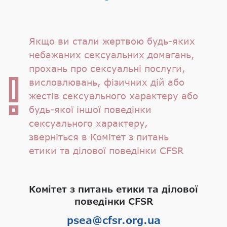
Якщо ви стали жертвою будь-яких
небажаних сексуальних домагань,
прохань про сексуальні послуги,
висловлювань, фізичних дій або
жестів сексуального характеру або
будь-якої іншої поведінки
сексуального характеру,
зверніться в Комітет з питань
етики та ділової поведінки CFSR
Комітет з питань етики та ділової
поведінки CFSR
psea@cfsr.org.ua