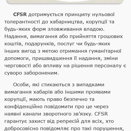
CFSR
дотримується принципу нульової
толерантності до хабарництва, корупції та
будь-яких форм зловживання владою.
Надання, вимагання або прийняття грошових
коштів, подарунків, послуг чи будь-яких
інших вигод з метою отримання гуманітарної
допомоги, пришвидшення її надання, зміни
черговості або впливу на рішення персоналу є
суворо забороненим.
Особи, які стикаються з випадками
вимагання хабарів або іншими проявами
корупції, мають право безпечно та
конфіденційно повідомити про це через
наявні канали зворотного зв’язку. CFSR
гарантує захист від репресій для всіх, хто
добросовісно повідомляє про такі порушення,