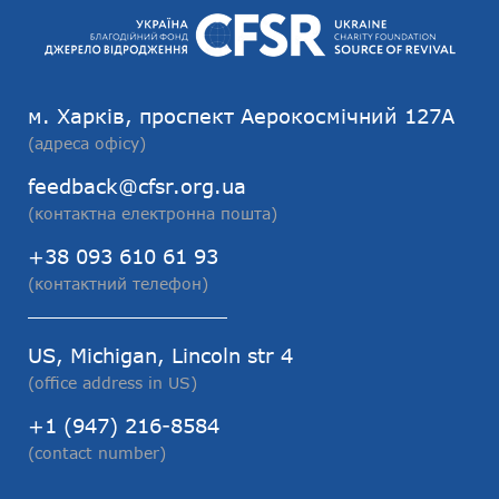
м. Харків, проспект Аерокосмічний 127А
(адреса офісу)
feedback@cfsr.org.ua
(контактна електронна пошта)
+38 093 610 61 93
(контактний телефон)
US, Michigan, Lincoln str 4
(office address in US)
+1 (947) 216-8584
(contact number)