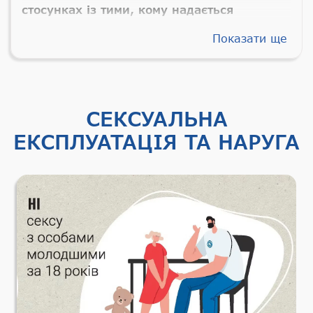
стосунках із тими, кому надається
допомога, чи колегами. Сексуальні
Показати ще
домагання, експлуатація та наруга
порушують права людини та підривають
базові цінності Організації Об’єднаних
Націй (ООН). Запобігання такій поведінці
та підтримка постраждалих є нашим
СЕКСУАЛЬНА
спільним пріоритетом! Ми також прагнемо
ЕКСПЛУАТАЦІЯ ТА НАРУГА
забезпечувати швидку, доречну й
ефективну відповідь на всі повідомлення
про сексуальні домагання та сексуальну
експлуатацію і наругу.