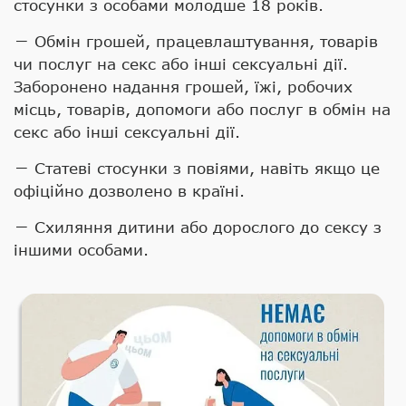
стосунки з особами молодше 18 років.
Обмін грошей, працевлаштування, товарів
чи послуг на секс або інші сексуальні дії.
Заборонено надання грошей, їжі, робочих
місць, товарів, допомоги або послуг в обмін на
секс або інші сексуальні дії.
Статеві стосунки з повіями, навіть якщо це
офіційно дозволено в країні.
Схиляння дитини або дорослого до сексу з
іншими особами.