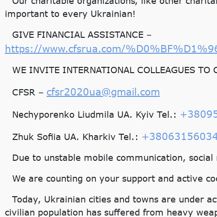
Our charitable organizations, like other charit
important to every Ukrainian!
GIVE FINANCIAL ASSISTANCE –
https://www.cfsrua.com/%D0%BF
WE INVITE INTERNATIONAL COLLEAGUES TO 
cfsr2020ua@gmail.com
CFSR –
+3809
Nechyporenko Liudmila UA. Kyiv Tel.:
+3806315603
Zhuk Sofiia UA. Kharkiv Tel.:
Due to unstable mobile communication, social
We are counting on your support and active co
Today, Ukrainian cities and towns are under ac
civilian population has suffered from heavy weapon