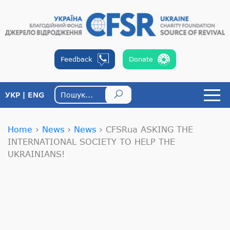
Feedback
Donate
УКР
ENG
Home
›
News
›
News
›
CFSRua ASKING THE
INTERNATIONAL SOCIETY TO HELP THE
UKRAINIANS!