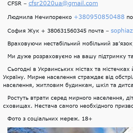
cfsr2020ua@gmail.com
CFSR –
+380950850488
Людмила Нечипоренко
по
sophia
София Жук + 380631560345 почта –
Враховуючи нестабільний мобільний зв‘язок
Ми дуже розраховуємо на вашу підтримку та
Сьогодні в Украинських містах та містечках й
Україну. Мирне населення страждає від обстр
населення, житловим будинкам, шкіл та дитса
Ростуть втрати серед мирного населення, ді
сховищах. Нестача самого необхідного призво
Фото з соціальних мереж. 18+