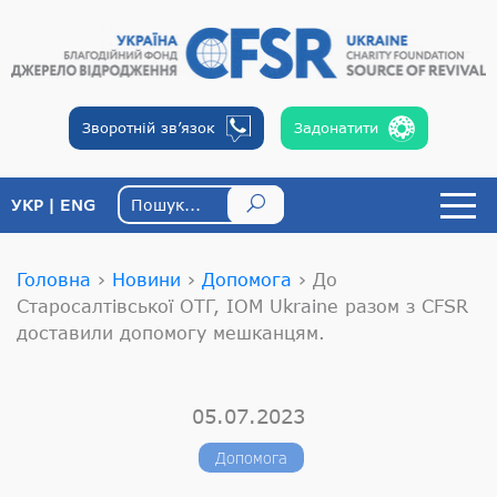
Зворотній
зв’язок
Задонатити
УКР
ENG
Головна
›
Новини
›
Допомога
›
До
Старосалтівської ОТГ, IOM Ukraine разом з CFSR
доставили допомогу мешканцям.
05.07.2023
Допомога