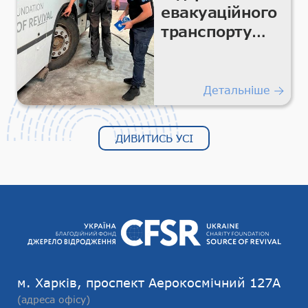
евакуаційного
транспорту
для безпечних
гуманітарних
перевезень
Детальніше
ДИВИТИСЬ УСІ
м. Харків, проспект Аерокосмічний 127А
(адреса офісу)