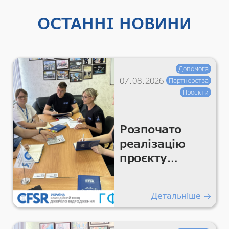
ОСТАННІ НОВИНИ
Допомога
07.08.2026
Партнерства
Проєкти
Розпочато
реалізацію
проєкту
«Підтримка
гуманітарних
Детальніше
покращень
для життєво