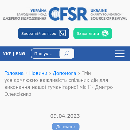
Зворотній
зв’язок
Задонатити
УКР
ENG
Головна
›
Новини
›
Допомога
›
“Ми
усвідомлюємо важливість спільних дій для
виконання нашої гуманітарної місії”- Дмитро
Олексієнко
09.04.2023
Допомога