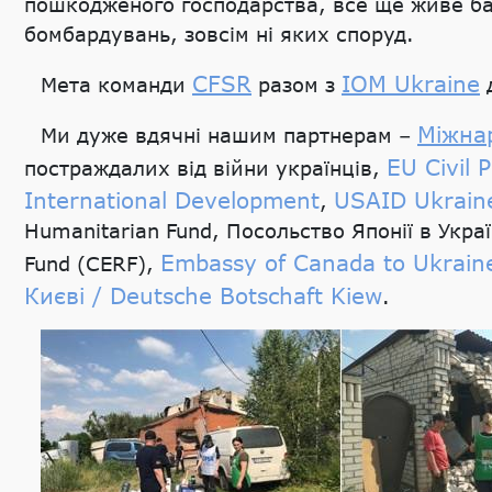
пошкодженого господарства, все ще живе баг
бомбардувань, зовсім ні яких споруд.
CFSR
IOM Ukraine
Мета команди
разом з
д
Міжнар
Ми дуже вдячні нашим партнерам –
EU Civil 
постраждалих від війни українців,
International Development
USAID Ukrain
,
Humanitarian Fund, Посольство Японії в Ук
Embassy of Canada to Ukrain
Fund (CERF),
Києві / Deutsche Botschaft Kiew
.