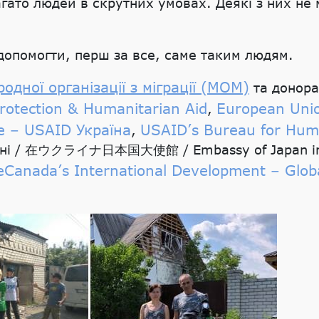
ато людей в скрутних умовах. Деякі з них не м
опомогти, перш за все, саме таким людям.
одної організації з міграції (МОМ)
та донора
Protection & Humanitarian Aid
European Unio
,
e – USAID Україна
USAID’s Bureau for Huma
,
раїні / 在ウクライナ日本国大使館 / Embassy of Japan in 
e
Canada’s International Development – Globa