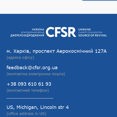
м. Харків, проспект Аерокосмічний 127А
(адреса офісу)
feedback@cfsr.org.ua
(контактна електронна пошта)
+38 093 610 61 93
(контактний телефон)
US, Michigan, Lincoln str 4
(office address in US)