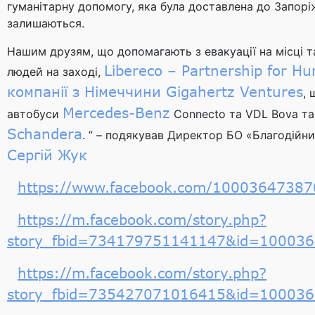
гуманітарну допомогу, яка була доставлена до Запор
залишаються.
Нашим друзям, що допомагають з евакуації на місці т
Libereco – Partnership for H
людей на заході,
компанії з Німеччини Gigahertz Ventures
,
Mercedes-Benz
автобуси
Connecto та VDL Bova та
Schandera
. ” – подякував Директор БО «Благодій
Сергій Жук
https://www.facebook.com/1000364738
https://m.facebook.com/story.php?
story_fbid=734179751141147&id=10003
https://m.facebook.com/story.php?
story_fbid=735427071016415&id=10003