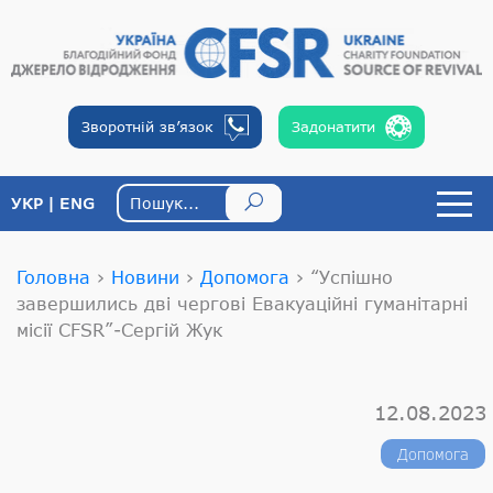
Зворотній
зв’язок
Задонатити
УКР
ENG
Головна
›
Новини
›
Допомога
›
“Успішно
завершились дві чергові Евакуаційні гуманітарні
місії CFSR”-Сергій Жук
12.08.2023
Допомога