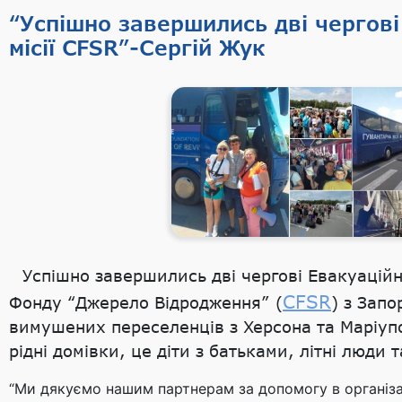
“Успішно завершились дві чергові
місії CFSR”-Сергій Жук
Успішно завершились дві чергові Евакуаційні
CFSR
Фонду “Джерело Відродження” (
) з Запо
вимушених переселенців з Херсона та Маріупо
рідні домівки, це діти з батьками, літні люди 
“Ми дякуємо нашим партнерам за допомогу в організац