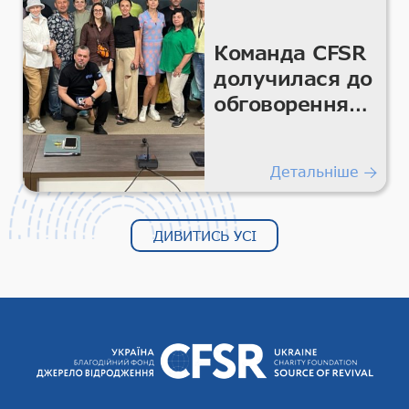
Команда CFSR
долучилася до
обговорення
розвитку
волонтерської
Детальніше
діяльності та
громадянського
суспільства
ДИВИТИСЬ УСІ
Харківщини