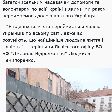
багаточисельним надавачам допомоги та
волонтерам по всій країні з якими ми разом
переймаємось долею кожного Українця.
“Я вдячна всім хто переймається долею
Українців по всьому світі, адже всі
розуміють, що найцінніше-людське життя і
гідність.” – керівниця Львіського офісу БО
БФ “Джерило Відродження” Людмила
Нечипоренко.