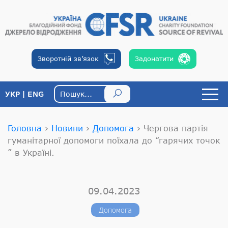
Зворотній
зв’язок
Задонатити
УКР
ENG
Головна
›
Новини
›
Допомога
›
Чергова партія
гуманітарної допомоги поїхала до “гарячих точок
” в Україні.
09.04.2023
Допомога