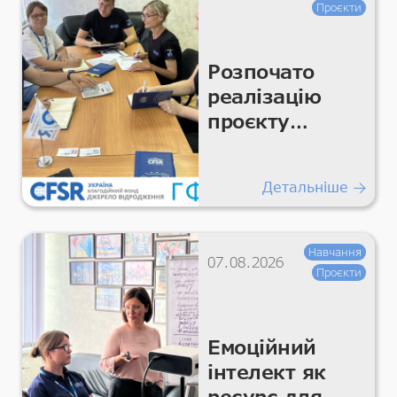
Проєкти
Розпочато
реалізацію
проєкту
«Підтримка
гуманітарних
Детальніше
покращень
для життєво
важливих
Навчання
07.08.2026
умов та
Проєкти
гідності»
Емоційний
інтелект як
ресурс для