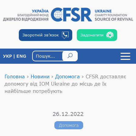
Зворотній
зв’язок
Задонатити
УКР
ENG
Головна
›
Новини
›
Допомога
›
CFSR доставляє
допомогу від IOM Ukraine до місць де їх
найбільше потребують
26.12.2022
Допомога