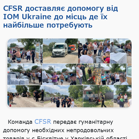
CFSR доставляє допомогу від
IOM Ukraine до місць де їх
найбільше потребують
CFSR
Команда
передає гуманітарну
допомогу необхідних непродовольчих
товарів у с.Бісквітне у Харківській області,