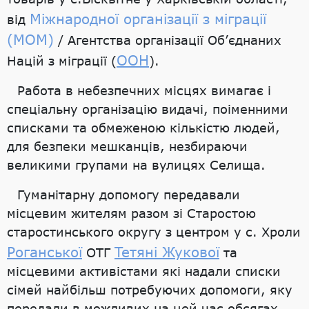
Міжнародної організації з міграції
від
(МОМ)
/ Агентства організації Об’єднаних
ООН
Націй з міграції (
).
Работа в небезпечних місцях вимагає і
спеціальну організацію видачі, поіменними
списками та обмеженою кількістю людей,
для безпеки мешканців, незбираючи
великими групами на вулицях Селища.
Гуманітарну допомогу передавали
місцевим жителям разом зі Старостою
старостинського округу з центром у с. Хроли
Роганської
Тетяні Жукової
ОТГ
та
місцевими активістами які надали списки
сімей найбільш потребуючих допомоги, яку
передали в можливих на цей час обсягах.