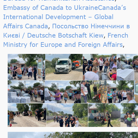
Embassy of Canada to Ukraine
Canada’s
International Development – Global
Affairs Canada
Посольство Німеччини в
,
Києві / Deutsche Botschaft Kiew
French
,
Ministry for Europe and Foreign Affairs
,