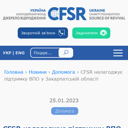
Зворотній
зв’язок
Задонатити
УКР
ENG
Головна
›
Новини
›
Допомога
›
CFSR налагоджує
підтримку ВПО у Закарпатській області
25.01.2023
Допомога