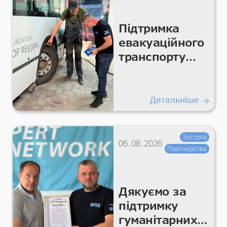
Підтримка
евакуаційного
транспорту
для безпечних
гуманітарних
перевезень
Детальніше
Зустрічі
06.08.2026
Партнерства
Дякуємо за
підтримку
гуманітарних