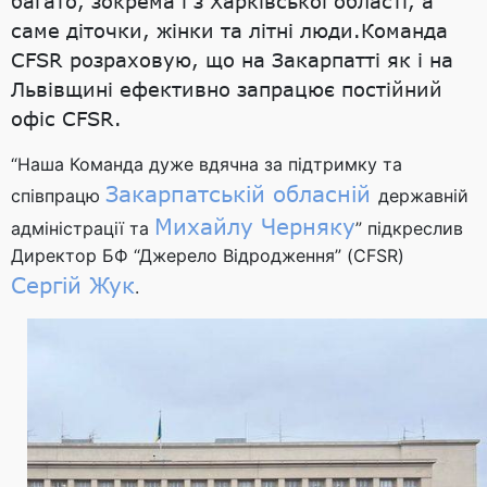
багато, зокрема і з Харківської області, а
саме діточки, жінки та літні люди.Команда
CFSR розраховую, що на Закарпатті як і на
Львівщині ефективно запрацює постійний
офіс CFSR.
“Наша Команда дуже вдячна за підтримку та
Закарпатській обласній
співпрацю
державній
Михайлу Черняку
адміністрації та
” підкреслив
Директор БФ “Джерело Відродження” (CFSR)
Сергій Жук
.