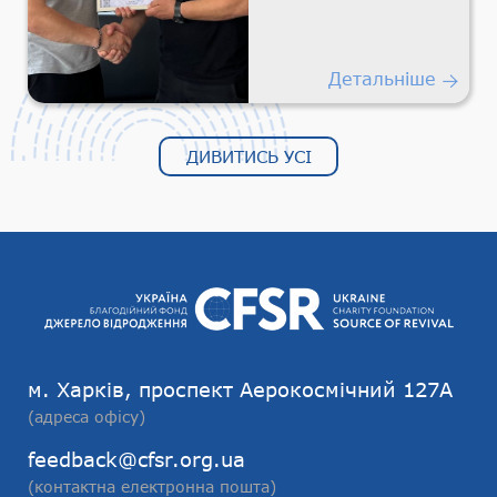
місій!
Детальніше
ДИВИТИСЬ УСІ
м. Харків, проспект Аерокосмічний 127А
(адреса офісу)
feedback@cfsr.org.ua
(контактна електронна пошта)