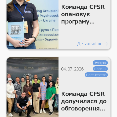
Команда CFSR
опановує
програму
«Управління
проблемами
Плюс»
Детальніше
Зустрічі
04.07.2026
Новини
Партнерства
Команда CFSR
долучилася до
обговорення
розвитку