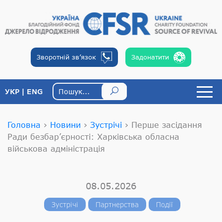
Зворотній
зв’язок
Задонатити
УКР
ENG
Головна
›
Новини
›
Зустрічі
›
Перше засідання
Ради безбар’єрності: Харківська обласна
військова адміністрація
08.05.2026
Зустрічі
Партнерства
Події