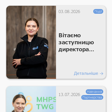
03.08.2026
Події
Вітаємо
заступницю
директора
CFSR Катерину
Мельникову
Детальніше
Навчання
13.07.2026
Партнерства