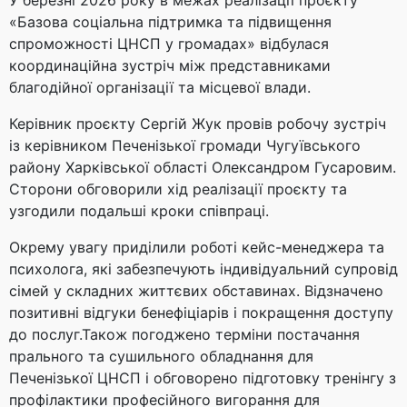
У березні 2026 року в межах реалізації проєкту
«Базова соціальна підтримка та підвищення
спроможності ЦНСП у громадах» відбулася
координаційна зустріч між представниками
благодійної організації та місцевої влади.
Керівник проєкту Сергій Жук провів робочу зустріч
із керівником Печенізької громади Чугуївського
району Харківської області Олександром Гусаровим.
Сторони обговорили хід реалізації проєкту та
узгодили подальші кроки співпраці.
Окрему увагу приділили роботі кейс-менеджера та
психолога, які забезпечують індивідуальний супровід
сімей у складних життєвих обставинах. Відзначено
позитивні відгуки бенефіціарів і покращення доступу
до послуг.Також погоджено терміни постачання
прального та сушильного обладнання для
Печенізької ЦНСП і обговорено підготовку тренінгу з
профілактики професійного вигорання для