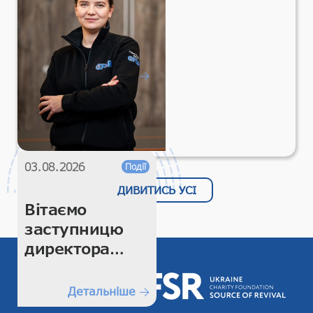
підтримку
гуманітарних
місій!
Детальніше
03.08.2026
Події
ДИВИТИСЬ УСІ
Вітаємо
заступницю
директора
CFSR Катерину
Мельникову
Детальніше