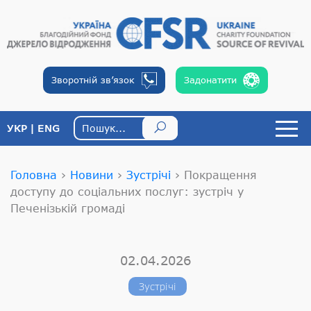
Зворотній
зв’язок
Задонатити
УКР
ENG
Головна
›
Новини
›
Зустрічі
›
Покращення
доступу до соціальних послуг: зустріч у
Печенізькій громаді
02.04.2026
Зустрічі