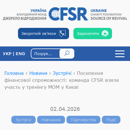
Зворотній
зв’язок
Задонатити
УКР
ENG
Головна
›
Новини
›
Зустрічі
›
Посилення
фінансової спроможності: команда CFSR взяла
участь у тренінгу МОМ у Києві
02.04.2026
Зустрічі
Навчання
Партнерства
Події