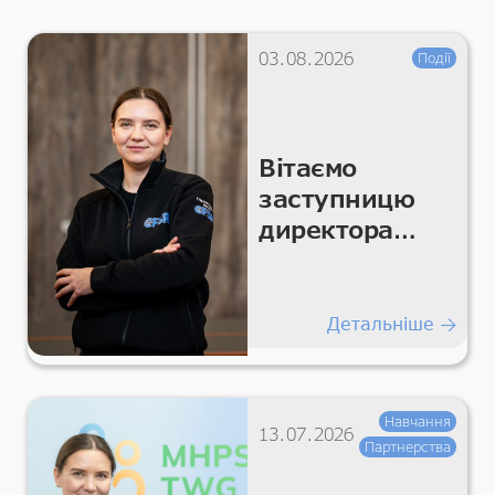
03.08.2026
Події
Вітаємо
заступницю
директора
CFSR Катерину
Мельникову
Детальніше
Навчання
13.07.2026
Партнерства