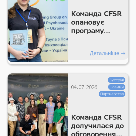
Команда CFSR
опановує
програму
«Управління
проблемами
Детальніше
Плюс»
Зустрічі
04.07.2026
Новини
Партнерства
Команда CFSR
долучилася до
обговорення