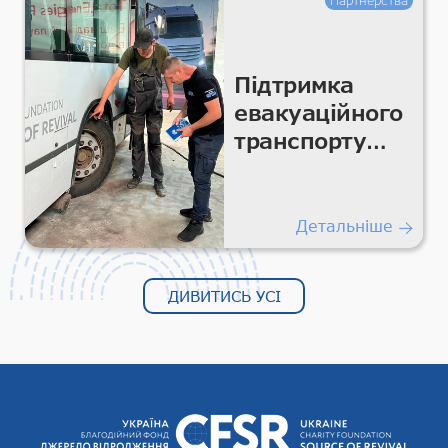
Партнерства
Підтримка
евакуаційного
транспорту
для безпечних
гуманітарних
перевезень
Детальніше
ДИВИТИСЬ УСІ