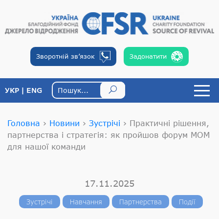
Зворотній
зв’язок
Задонатити
УКР
ENG
Головна
›
Новини
›
Зустрічі
›
Практичні рішення,
партнерства і стратегія: як пройшов форум МОМ
для нашої команди
17.11.2025
Зустрічі
Навчання
Партнерства
Події