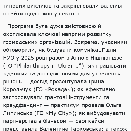
типових викликів та закріплювали важливі
інсайти щодо змін у секторі.
Програма була дуже змістовною й
охоплювала ключові напрями розвитку
громадських організацій. Зокрема, учасники
обговорили, як будувати комунікації для
НУО у 2025 році разом з Анною Нішніанідзе
(ГО “Philanthropy in Ukraine”); як працювати
з даними та дослідженнями для ухвалення
рішень — досвід презентувала Ірина
Корольчук (ГО «Рокада»); як ефективно
застосовувати грантові інструменти та
краудфандинг — практикум провела Ольга
Липинська (ГО «My City»); як вибудовувати
партнерства з бізнесом — свої кейси
представила Валентина Тарковська; а також