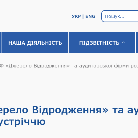
УКР
ENG
НАША ДІЯЛЬНІСТЬ
ПІДЗВІТНІСТЬ
Ф «Джерело Відродження» та аудиторської фірми ро
рело Відродження» та ау
устріччю