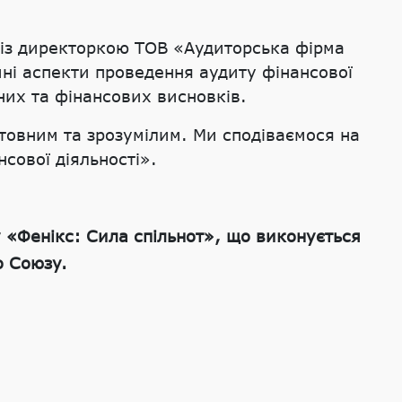
 із директоркою ТОВ «Аудиторська фірма
йні аспекти проведення аудиту фінансової
них та фінансових висновків.
товним та зрозумілим. Ми сподіваємося на
сової діяльності».
 «Фенікс: Сила спільнот», що виконується
о Союзу.