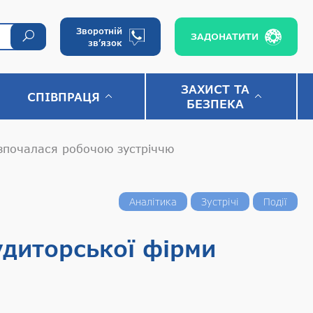
Зворотній
ЗАДОНАТИТИ
зв’язок
ЗАХИСТ ТА
СПІВПРАЦЯ
БЕЗПЕКА
зпочалася робочою зустріччю
Аналітика
Зустрічі
Події
диторської фірми