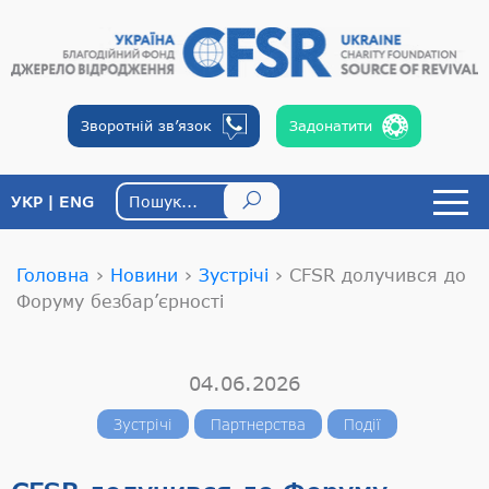
Зворотній
зв’язок
Задонатити
УКР
ENG
Головна
›
Новини
›
Зустрічі
›
CFSR долучився до
Форуму безбар’єрності
04.06.2026
Зустрічі
Партнерства
Події