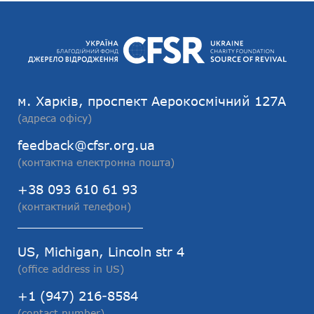
м. Харків, проспект Аерокосмічний 127А
(адреса офісу)
feedback@cfsr.org.ua
(контактна електронна пошта)
+38 093 610 61 93
(контактний телефон)
US, Michigan, Lincoln str 4
(office address in US)
+1 (947) 216-8584
(contact number)