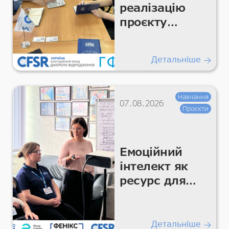
реалізацію
проєкту
«Підтримка
гуманітарних
Детальніше
покращень
для життєво
важливих
Навчання
07.08.2026
умов та
Проєкти
гідності»
Емоційний
інтелект як
ресурс для
команди
Детальніше