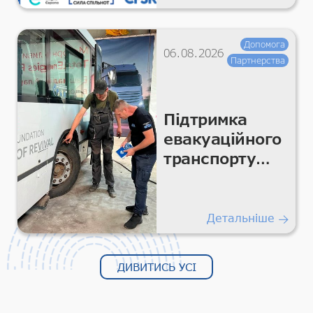
Допомога
06.08.2026
Партнерства
Підтримка
евакуаційного
транспорту
для безпечних
гуманітарних
перевезень
Детальніше
ДИВИТИСЬ УСІ