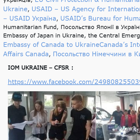
Ukraine
USAID – US Agency for Internati
,
– USAID Україна
USAID’s Bureau for Huma
,
Humanitarian Fund, Посольство Японії в 
Embassy of Japan in Ukraine, the Central Emer
Embassy of Canada to Ukraine
Canada’s Int
Affairs Canada
Посольство Німеччини в Ки
,
IOM UKRAINE – CFSR :
https://www.facebook.com/2498082550