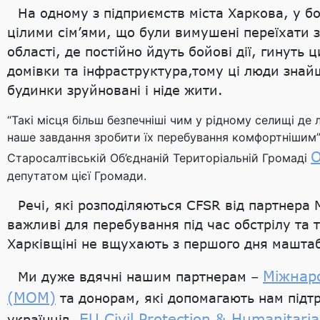
На одному з підприємств міста Харкова, у
цілими сім’ями, що були вимушені переїхати з
області, де постійно йдуть бойові дії, гинуть 
домівки та інфраструктура,тому ці люди знайш
будинки зруйновані і ніде жити.
“Такі місця більш безпечніші чим у рідному селищі д
наше завдання зробити їх перебування комфортнішим”
О
Старосалтівській Об’єднаній Територіальній Громаді
депутатом цієї Громади.
Речі, які розподіляються CFSR від партнера
важливі для перебування під час обстрілу та т
Харківщіні не вщухають з першого дня машта
Міжнаро
Ми дуже вдячні нашим партнерам –
(МОМ)
та донорам, які допомагають нам підт
EU Civil Protection & Humanitaria
українців,