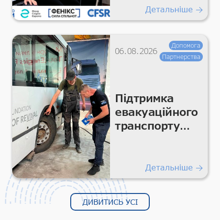
Детальніше
Допомога
06.08.2026
Партнерства
Підтримка
евакуаційного
транспорту
для безпечних
гуманітарних
перевезень
Детальніше
ДИВИТИСЬ УСІ