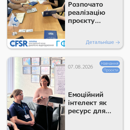
Розпочато
реалізацію
проєкту
«Підтримка
гуманітарних
Детальніше
покращень
для життєво
важливих
Навчання
07.08.2026
умов та
Проєкти
гідності»
Емоційний
інтелект як
ресурс для
команди