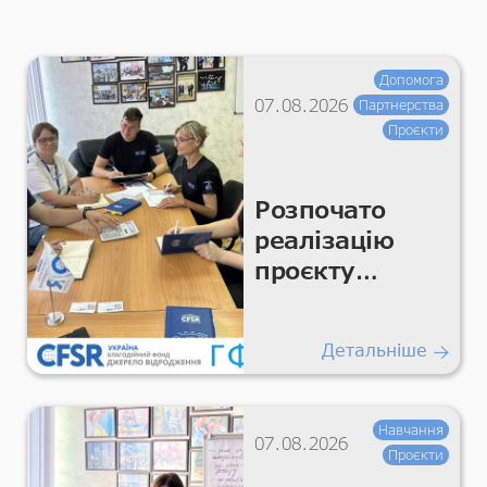
Допомога
07.08.2026
Партнерства
Проєкти
Розпочато
реалізацію
проєкту
«Підтримка
гуманітарних
Детальніше
покращень
для життєво
важливих
Навчання
07.08.2026
умов та
Проєкти
гідності»