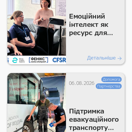
Емоційний
інтелект як
ресурс для
команди
Детальніше
Допомога
06.08.2026
Партнерства
Підтримка
евакуаційного
транспорту