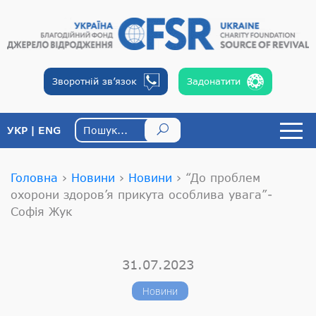
Зворотній
зв’язок
Задонатити
УКР
ENG
Головна
›
Новини
›
Новини
›
“До проблем
охорони здоров’я прикута особлива увага”-
Софія Жук
31.07.2023
Новини