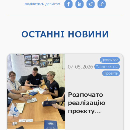
поділитись дописом:
ОСТАННІ НОВИНИ
Допомога
07.08.2026
Партнерства
Проєкти
Розпочато
реалізацію
проєкту
«Підтримка
гуманітарних