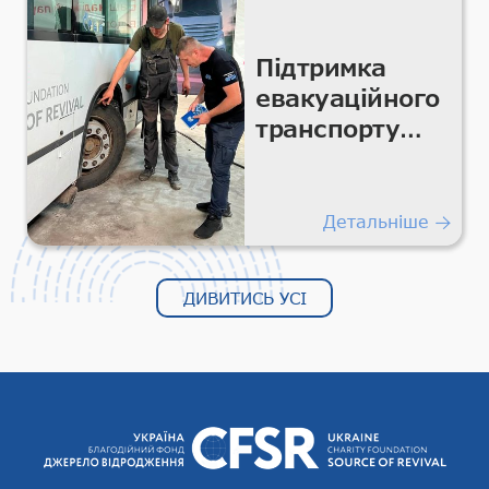
Підтримка
евакуаційного
транспорту
для безпечних
гуманітарних
перевезень
Детальніше
ДИВИТИСЬ УСІ