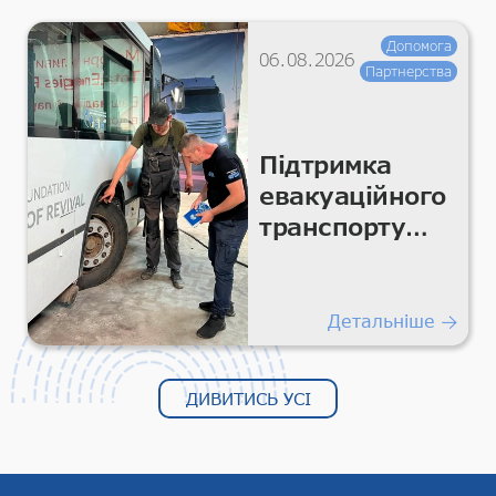
Допомога
06.08.2026
Партнерства
Підтримка
евакуаційного
транспорту
для безпечних
гуманітарних
перевезень
Детальніше
ДИВИТИСЬ УСІ