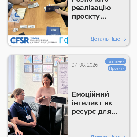
реалізацію
проєкту
«Підтримка
гуманітарних
Детальніше
покращень
для життєво
важливих
Навчання
07.08.2026
умов та
Проєкти
гідності»
Емоційний
інтелект як
ресурс для
команди