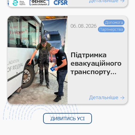
Детальніше
Допомога
06.08.2026
Партнерства
Підтримка
евакуаційного
транспорту
для безпечних
гуманітарних
перевезень
Детальніше
ДИВИТИСЬ УСІ