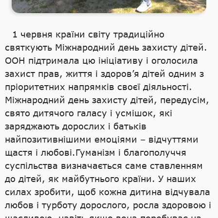
1 червня країни світу традиційно
святкують Міжнародний день захисту дітей.
ООН підтримала цю ініціативу і оголосила
захист прав, життя і здоров’я дітей одним з
пріоритетних напрямків своєї діяльності.
Міжнародний день захисту дітей, передусім,
свято дитячого галасу і усмішок, які
заряджають дорослих і батьків
найпозитивнішими емоціями – відчуттями
щастя і любові.Гуманізм і благополуччя
суспільства визначається саме ставленням
до дітей, як майбутнього країни. У наших
силах зробити, щоб кожна дитина відчувала
любов і турботу дорослого, росла здоровою і
щасливою, навіть якщо вона перебуває на