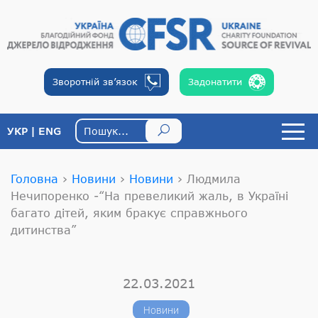
Зворотній
зв’язок
Задонатити
УКР
ENG
Головна
›
Новини
›
Новини
›
Людмила
Нечипоренко -“На превеликий жаль, в Україні
багато дітей, яким бракує справжнього
дитинства”
22.03.2021
Новини