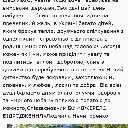
вихованні держави.Сьогодні цей день
набуває особливого значення, адже на
превеликий жаль, в Україні багато дітей,
яким бракує тепла, дружнього спілкування з
однолітками, справжнього дитинства в
родині і мирного неба над головою! Согодні
кожен як і ми, може приділити увагу та
поділитись теплом і добротою, саме з
дітками що перебувають в інтернатах.Нехай
дитинство буде яскравим, захоплюючим,
сповненим любові, ласки та добра! Від всієї
душі бажаємо дітям благополуччя, здоров’я
та мирного неба !З великою повагою до
кожного,Співзасновник БФ «ДЖЕРЕЛО
ВІДРОДЖЕННЯ»Людмила Нечипоренко