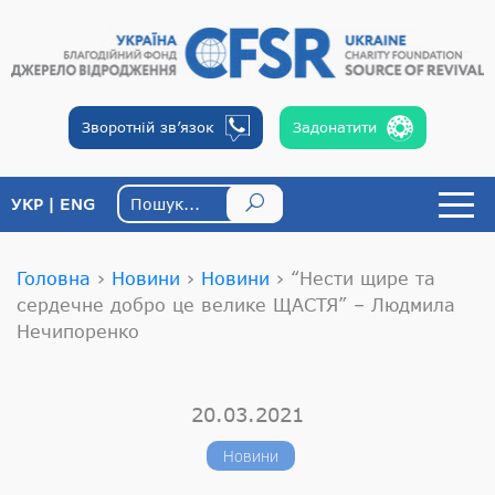
Зворотній
зв’язок
Задонатити
УКР
ENG
Головна
›
Новини
›
Новини
›
“Нести щире та
сердечне добро це велике ЩАСТЯ” – Людмила
Нечипоренко
20.03.2021
Новини