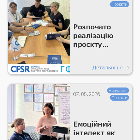
Проєкти
Розпочато
реалізацію
проєкту
«Підтримка
гуманітарних
Детальніше
покращень
для життєво
важливих
Навчання
07.08.2026
умов та
Проєкти
гідності»
Емоційний
інтелект як