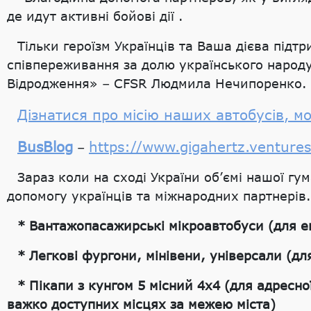
де идут активні бойові дії .
Тільки героїзм Українців та Ваша дієва підт
співпереживання за долю українського народ
Відродження» – CFSR Людмила Нечипоренко.
Дізнатися про місію наших автобусів, 
BusBlog
https://www.gigahertz.ventures
–
Зараз коли на сході України об’ємі нашої гу
допомогу українців та міжнародних партнерів. 
* Вантажопасажирські мікроавтобуси (для ев
* Легкові фургони, мінівени, універсали (д
* Пікапи з кунгом 5 місний 4х4 (для адресн
важко доступних місцях за межею міста)