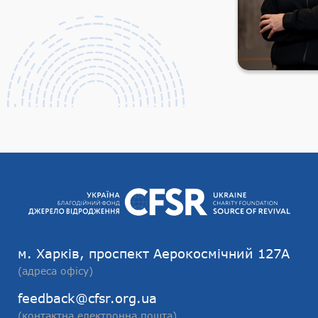
м. Харків, проспект Аерокосмічний 127А
(адреса офісу)
feedback@cfsr.org.ua
(контактна електронна пошта)