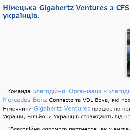
Німецька Gigahertz Ventures з C
українців.
Благодійної Організації «Благ
Команда
Mercedes-Benz
Connecto та VDL Bova, які п
Gigahertz Ventures
Німеччини
працює по недо
України, мільйони Українців страждають від н
“Благодійна допомога партнеров, як у вигля