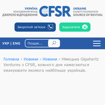
Зворотній
зв’язок
Задонатити
УКР
ENG
Головна
›
Новини
›
Новини
›
Німецька Gigahertz
Ventures з CFSR, кожного дня намагаються
евакуювати якомога найбільше українців.