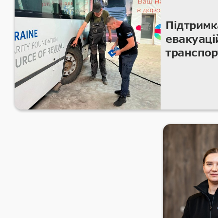
Підтримк
евакуаці
транспор
безпечн
гуманіта
перевезе