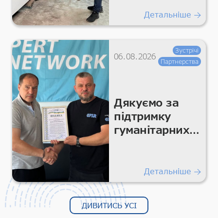
гуманітарних
перевезень
Детальніше
Зустрічі
06.08.2026
Партнерства
Дякуємо за
підтримку
гуманітарних
місій!
Детальніше
ДИВИТИСЬ УСІ