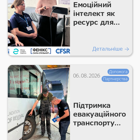
Емоційний
інтелект як
ресурс для
команди
Детальніше
Допомога
06.08.2026
Партнерства
Підтримка
евакуаційного
транспорту
для безпечних