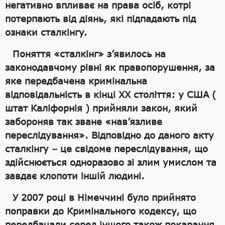
негативно впливає на права осіб, котрі
потерпають від діянь, які підпадають під
ознаки сталкінгу.
Поняття «сталкінг» з’явилось на
законодавчому рівні як правопорушення, за
яке передбачена кримінальна
відповідальність в кінці ХХ століття: у США (
штат Каліфорнія ) прийняли закон, який
забороняв так зване «нав’язливе
переслідування». Відповідно до даного акту
сталкінгу – це свідоме переслідування, що
здійснюється одноразово зі злим умислом та
завдає клопоти іншій людині.
У 2007 році в Німеччині було прийнято
поправки до Кримінального кодексу, що
передбачали серед іншого також покарання