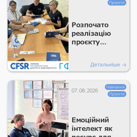
Проєкти
Розпочато
реалізацію
проєкту
«Підтримка
гуманітарних
Детальніше
покращень
для життєво
важливих
Навчання
07.08.2026
умов та
Проєкти
гідності»
Емоційний
інтелект як
ресурс для