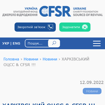
Зворотній
зв’язок
Задонатити
УКР
ENG
Головна
›
Новини
›
Новини
›
ХАРКІВСЬКИЙ
ОЦСС & CFSR !!!
12.09.2022
Новини