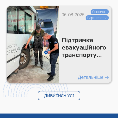
Допомога
06.08.2026
Партнерства
Підтримка
евакуаційного
транспорту
для безпечних
гуманітарних
перевезень
Детальніше
ДИВИТИСЬ УСІ