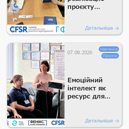
проєкту
«Підтримка
гуманітарних
Детальніше
покращень
для життєво
важливих
Навчання
07.08.2026
умов та
Проєкти
гідності»
Емоційний
інтелект як
ресурс для
команди
Детальніше