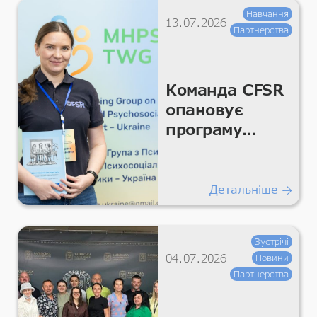
Навчання
13.07.2026
Партнерства
Команда CFSR
опановує
програму
«Управління
проблемами
Плюс»
Детальніше
Зустрічі
04.07.2026
Новини
Партнерства