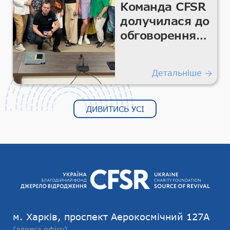
Команда CFSR
долучилася до
обговорення
розвитку
волонтерської
Детальніше
діяльності та
громадянського
суспільства
ДИВИТИСЬ УСІ
Харківщини
м. Харків, проспект Аерокосмічний 127А
(адреса офісу)