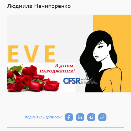
Людмила Нечипоренко
поділитись дописом: