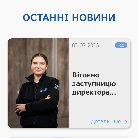
ОСТАННІ НОВИНИ
03.08.2026
Події
Вітаємо
заступницю
директора
CFSR Катерину
Мельникову
Детальніше