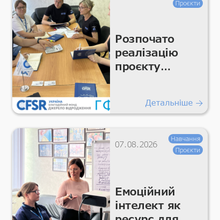
Проєкти
Розпочато
реалізацію
проєкту
«Підтримка
гуманітарних
Детальніше
покращень
для життєво
важливих
Навчання
07.08.2026
умов та
Проєкти
гідності»
Емоційний
інтелект як
ресурс для