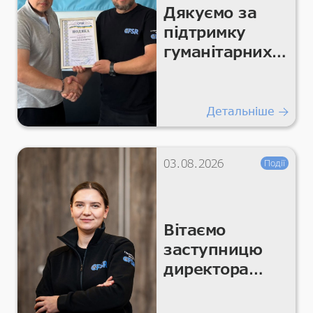
Дякуємо за
підтримку
гуманітарних
місій!
Детальніше
03.08.2026
Події
Вітаємо
заступницю
директора
CFSR Катерину
Мельникову