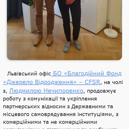
БО «Благодійний Фонд
Львівський офіс
«Джерело Відродження» – CFSR
, на чолі
Людмилою Нечипоренко
з,
, продовжує
роботу з комунікації та укріплення
партнерських відносин з Державними та
місцевого самоврядування інституціями, з
комерційними та не комерційними