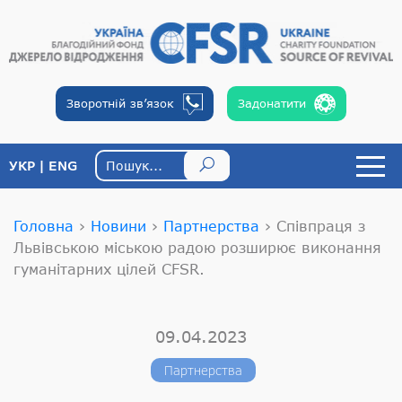
Зворотній
зв’язок
Задонатити
УКР
ENG
Головна
›
Новини
›
Партнерства
›
Співпраця з
Львівською міською радою розширює виконання
гуманітарних цілей CFSR.
09.04.2023
Партнерства