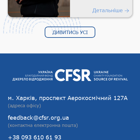
Детальніше
ДИВИТИСЬ УСІ
м. Харків, проспект Аерокосмічний 127А
(адреса офісу)
feedback@cfsr.org.ua
(контактна електронна пошта)
+38 093 610 61 93