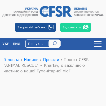
Зворотній
зв’язок
Задонатити
УКР
ENG
Головна
›
Новини
›
Проєкти
›
Проєкт CFSR –
“ANIMAL RESCUE” – Kharkiv, є важливою
частиною нашої Гуманітарної місії.