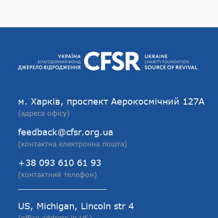
м. Харків, проспект Аерокосмічний 127А
(адреса офісу)
feedback@cfsr.org.ua
(контактна електронна пошта)
+38 093 610 61 93
(контактний телефон)
US, Michigan, Lincoln str 4
(office address in US)