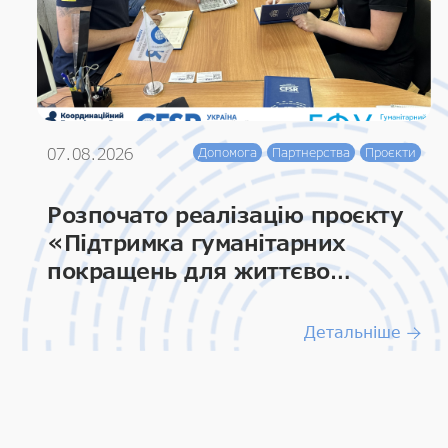
07.08.2026
Допомога
Партнерства
Проєкти
Розпочато реалізацію проєкту
«Підтримка гуманітарних
покращень для життєво
важливих умов та гідності»
Детальніше