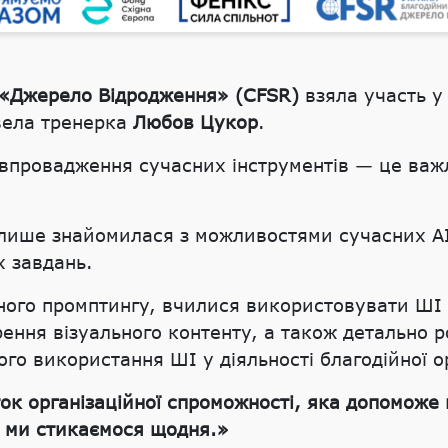
 «Джерело Відродження» (CFSR)
взяла участь у
вела тренерка
Любов Цукор
.
а впровадження сучасних інструментів — це ва
лише знайомилася з можливостями сучасних AI-
х завдань.
го промптингу, вчилися використовувати ШІ дл
орення візуального контенту, а також детально 
го використання ШІ у діяльності благодійної ор
ток організаційної спроможності, яка допомож
и ми стикаємося щодня.»