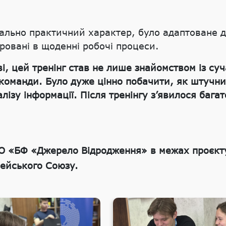
льно практичний характер, було адаптоване до
ровані в щоденні робочі процеси.
і, цей тренінг став не лише знайомством із су
команди. Було дуже цінно побачити, як штучн
лізу інформації. Після тренінгу з’явилося бага
БО «БФ «Джерело Відродження» в межах проєкту
ейського Союзу.