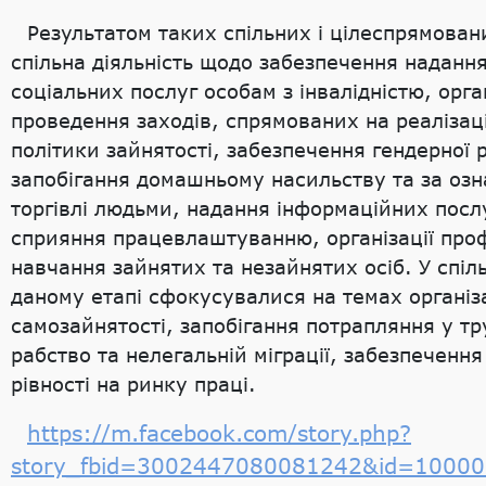
Результатом таких спільних і цілеспрямован
спільна діяльність щодо забезпечення наданн
соціальних послуг особам з інвалідністю, орган
проведення заходів, спрямованих на реалізац
політики зайнятості, забезпечення гендерної р
запобігання домашньому насильству та за озн
торгівлі людьми, надання інформаційних посл
сприяння працевлаштуванню, організації про
навчання зайнятих та незайнятих осіб. У спіль
даному етапі сфокусувалися на темах організа
самозайнятості, запобігання потрапляння у т
рабство та нелегальній міграції, забезпечення
рівності на ринку праці.
https://m.facebook.com/story.php?
story_fbid=3002447080081242&id=1000