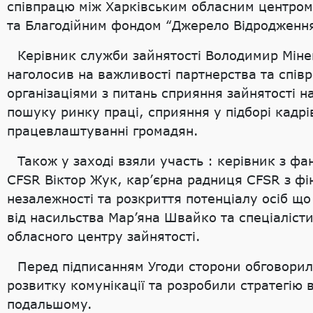
співпрацю між Харківським обласним центром
та Благодійним фондом “Джерело Відродженн
Керівник служби зайнятості Володимир Мін
наголосив на важливості партнерства та співр
організаціями з питань сприяння зайнятості н
пошуку ринку праці, сприяння у підборі кадрі
працевлаштуванні громадян.
Також у заході взяли участь : керівник з ф
CFSR Віктор Жук, кар’єрна радниця CFSR з фі
незалежності та розкриття потенціалу осіб щ
від насильства Мар’яна Швайко та спеціалісти
обласного центру зайнятості.
Перед підписанням Угоди сторони обговори
розвитку комунікації та розробили стратегію в
подальшому.