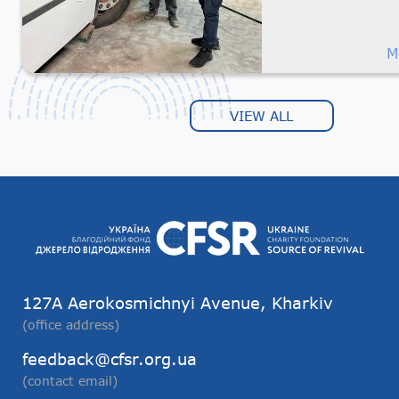
Transportati
M
VIEW ALL
127А Aerokosmichnyi Avenue, Kharkiv
(office address)
feedback@cfsr.org.ua
(contact email)