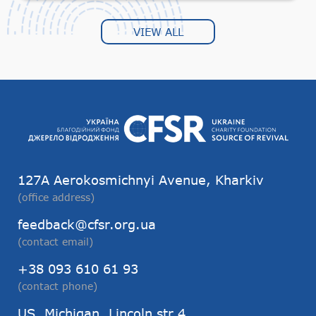
VIEW ALL
127А Aerokosmichnyi Avenue, Kharkiv
(office address)
feedback@cfsr.org.ua
(contact email)
+38 093 610 61 93
(contact phone)
US, Michigan, Lincoln str 4