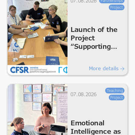
07.08.2026
Partnerships
Project
Launch of the
Project
“Supporting
Humanitarian
Improvements
More details
for Essential
Living &
Dignity”
Teaching
07.08.2026
Project
Emotional
Intelligence as