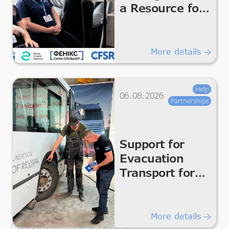
a Resource for
the Team
More details
Help
06.08.2026
Partnerships
Support for
Evacuation
Transport for
Safe
Humanitarian
Transportation
More details