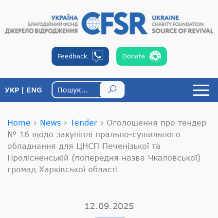
Feedback
Donate
УКР
ENG
Home
›
News
›
Tender
›
Оголошення про тендер
№ 16 щодо закупівлі прально-сушильного
обладнання для ЦНСП Печенізької та
Пролісненській (попередня назва Чкаловської)
громад Харківської області
12.09.2025