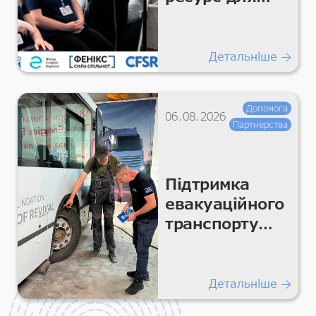
команди
Детальніше
Допомога
06.08.2026
Партнерства
Підтримка
евакуаційного
транспорту
для безпечних
гуманітарних
перевезень
Детальніше