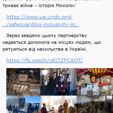
триває війна – історія Миколи:
https://www.ua.undp.org/
…/safeguarding-inclusivity-in…
Зараз завдяки цьому партнерству
надається допомога на місцях людям, що
рятуються від насильства в Україні.
https://fb.watch/c6I7ZFCAOT/