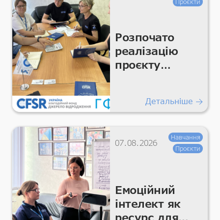
Проєкти
Розпочато
реалізацію
проєкту
«Підтримка
гуманітарних
Детальніше
покращень
для життєво
важливих
Навчання
07.08.2026
умов та
Проєкти
гідності»
Емоційний
інтелект як
ресурс для