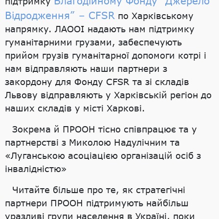
Благодійному Фонду “Джерело
підтримку
Відродження” – CFSR
по Харківському
напрямку. ЛАООІ надають нам підтримку
гуманітарними грузами, забеспечують
прийом грузів гуманітарної допомоги котрі і
нам відправляють наши партнери з
закордону для Фонду CFSR та зі складів
Львову відправляють у Харківській регіон до
наших складів у місті Харкові.
Зокрема й ПРООН тісно співпрацює та у
партнерстві з Миколою Надулічним та
«Луганською асоціацією організацій осіб з
інвалідністю»
Читайте більше про те, як стратегічні
партнери ПРООН підтримують найбільш
уразливі групи населення в Україні, поки