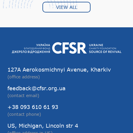
VIEW ALL
127А Aerokosmichnyi Avenue, Kharkiv
(office address)
feedback@cfsr.org.ua
(contact email)
+38 093 610 61 93
(contact phone)
US, Michigan, Lincoln str 4
(office address in US)