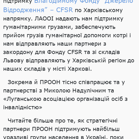
Благодійному Фонду “Джерело
підтримку
Відродження” – CFSR
по Харківському
напрямку. ЛАООІ надають нам підтримку
гуманітарними грузами, забеспечують
прийом грузів гуманітарної допомоги котрі і
нам відправляють наши партнери з
закордону для Фонду CFSR та зі складів
Львову відправляють у Харківській регіон до
наших складів у місті Харкові.
Зокрема й ПРООН тісно співпрацює та у
партнерстві з Миколою Надулічним та
«Луганською асоціацією організацій осіб з
інвалідністю»
Читайте більше про те, як стратегічні
партнери ПРООН підтримують найбільш
уразливі групи населення в Україні, поки