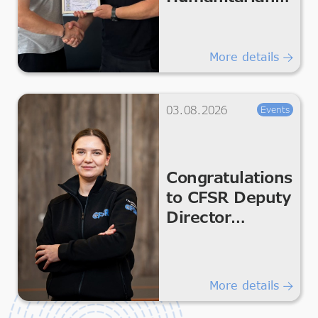
Missions!
More details
03.08.2026
Events
Congratulations
to CFSR Deputy
Director
Kateryna
Melnykova
More details