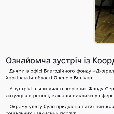
Ознайомча зустріч із Коор
Днями в офісі Благодійного фонду «Джерел
Харківській області Оленою Велічко.
У зустрічі взяли участь керівник Фонду С
ситуацію в регіоні, ключові виклики у сфері
Окрему увагу було приділено питанням коо
соціальних і захисних послуг.