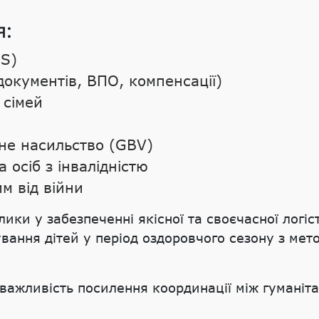
я:
SS)
окументів, ВПО, компенсації)
 сімей
не насильство (GBV)
 осіб з інвалідністю
м від війни
ки у забезпеченні якісної та своєчасної логі
вання дітей у період оздоровчого сезону з мет
 важливість посилення координації між гуманіт