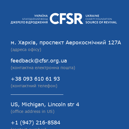
м. Харків, проспект Аерокосмічний 127А
(адреса офісу)
feedback@cfsr.org.ua
(контактна електронна пошта)
+38 093 610 61 93
(контактний телефон)
US, Michigan, Lincoln str 4
(office address in US)
+1 (947) 216-8584