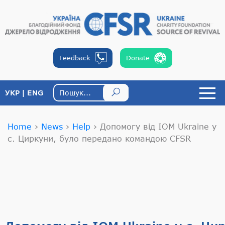
Feedback
Donate
УКР
ENG
Home
›
News
›
Help
›
Допомогу від IOM Ukraine у
с. Циркуни, було передано командою CFSR