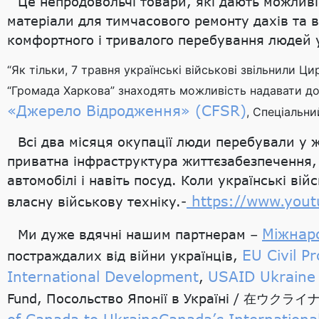
Це непродовольчі товари, які дають можливі
матеріали для тимчасового ремонту дахів та ві
комфортного і тривалого перебування людей 
“Як тільки, 7 травня українські військові звільнили 
“Громада Харкова” знаходять можливість надавати до
«Джерело Відродження» (CFSR)
, Cпеціальн
Всі два місяця окупації люди перебували у
приватна інфраструктура життєзабезпечення, ц
автомобілі і навіть посуд. Коли українські в
https://www.yout
власну військову техніку.-
Міжнаро
Ми дуже вдячні нашим партнерам –
EU Civil P
постраждалих від війни українців,
International Development
USAID Ukraine
,
Fund, Посольство Японії в Україні / 在ウクライナ
of Canada to Ukraine
Canada’s Internationa