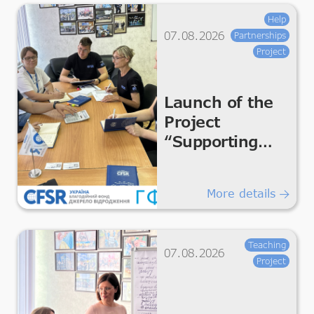
Help
07.08.2026
Partnerships
Project
Launch of the
Project
“Supporting
Humanitarian
Improvements
More details
for Essential
Living &
Dignity”
Teaching
07.08.2026
Project