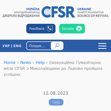
Feedback
Donate
УКР
ENG
Home
›
News
›
Help
›
Евакуаційна Гуманітарна
місія CFSR з Миколаївщини до Львова пройшла
успішно.
12.08.2023
Help