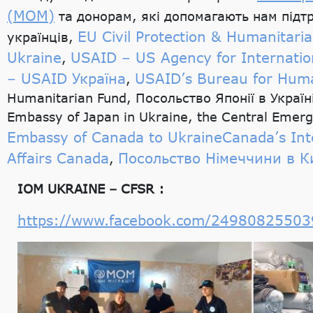
(МОМ)
та донорам, які допомагають нам підт
EU Civil Protection & Humanitaria
українців,
Ukraine
USAID – US Agency for Internati
,
– USAID Україна
USAID’s Bureau for Huma
,
Humanitarian Fund, Посольство Японії в 
Embassy of Japan in Ukraine, the Central Emer
Embassy of Canada to Ukraine
Canada’s Int
Affairs Canada
Посольство Німеччини в Ки
,
IOM UKRAINE – CFSR :
https://www.facebook.com/2498082550