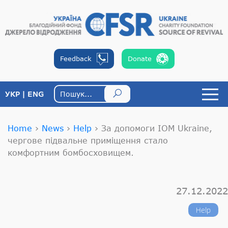
Feedback
Donate
УКР
ENG
Home
›
News
›
Help
›
За допомоги IOM Ukraine,
чергове підвальне приміщення стало
комфортним бомбосховищем.
27.12.2022
Help