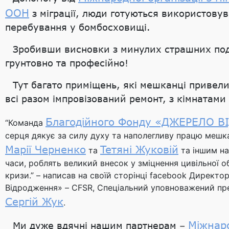
ООН
з міграції, люди готуються використову
перебування у бомбосховищі.
Зробивши висновки з минулих страшних под
грунтовно та професійно!
Тут багато приміщень, які мешканці привел
всі разом імпровізований ремонт, з кімнатами
Благодійного Фонду «ДЖЕРЕЛО 
“Команда
серця дякує за силу духу та наполегливу працю мешка
Марії Черненко
Тетяні Жуковій
та
та іншим на
часи, роблять великий внесок у зміцнення цивільної 
кризи.” – написав на своїй сторінці facebook Дирек
Відродження» – CFSR, Cпеціальний уповноважений пре
Сергій Жук
.
Міжнаро
Ми дуже вдячні нашим партнерам –