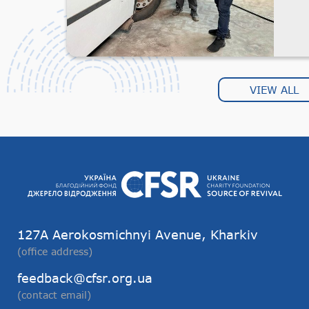
VIEW ALL
127А Aerokosmichnyi Avenue, Kharkiv
(office address)
feedback@cfsr.org.ua
(contact email)