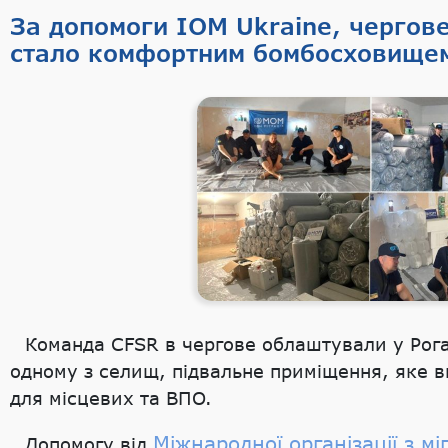
За допомоги IOM Ukraine, чергов
стало комфортним бомбосховище
Команда CFSR в чергове облаштували у Роган
одному з селищ, підвальне приміщення, яке 
для місцевих та ВПО.
Міжнародної організації з мі
Допомогу від