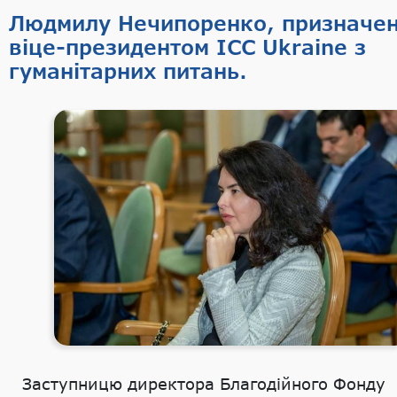
Людмилу Нечипоренко, призначе
віце-президентом ICC Ukraine з
гуманітарних питань.
Заступницю директора Благодійного Фонду