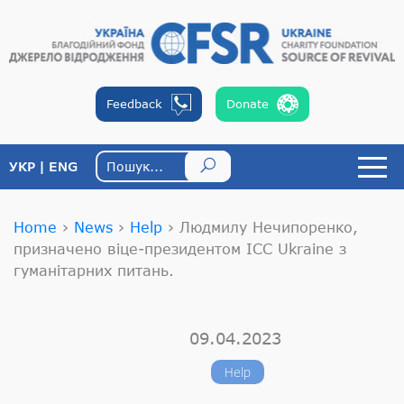
Feedback
Donate
УКР
ENG
Home
›
News
›
Help
›
Людмилу Нечипоренко,
призначено віце-президентом ICC Ukraine з
гуманітарних питань.
09.04.2023
Help