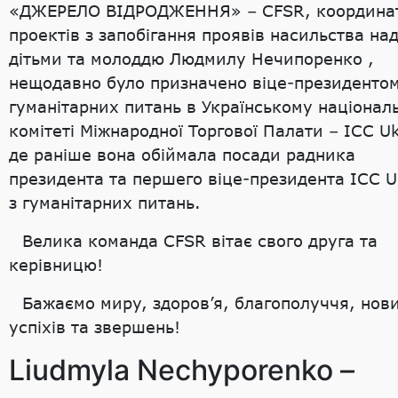
«ДЖЕРЕЛО ВІДРОДЖЕННЯ» – CFSR, координа
проектів з запобігання проявів насильства на
дітьми та молоддю Людмилу Нечипоренко ,
нещодавно було призначено віце-президентом
гуманітарних питань в Українському націонал
комітеті Міжнародної Торгової Палати – ICC Uk
де раніше вона обіймала посади радника
президента та першего віце-президента ICC U
з гуманітарних питань.
Велика команда CFSR вітає свого друга та
керівницю!
Бажаємо миру, здоров’я, благополуччя, нов
успіхів та звершень!
Liudmyla Nechyporenko –