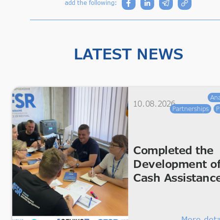
add the following:
LATEST NEWS
Ana
10.08.2026
Partnerships
P
Completed the
Development o
Cash Assistanc
and Regranting
Policies
More deta