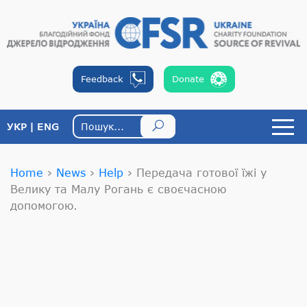
Feedback
Donate
УКР
ENG
Home
›
News
›
Help
›
Передача готової їжі у
Велику та Малу Рогань є своєчасною
допомогою.