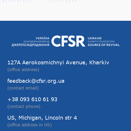
127А Aerokosmichnyi Avenue, Kharkiv
(office address)
feedback@cfsr.org.ua
(contact email)
+38 093 610 61 93
(contact phone)
US, Michigan, Lincoln str 4
(office address in US)