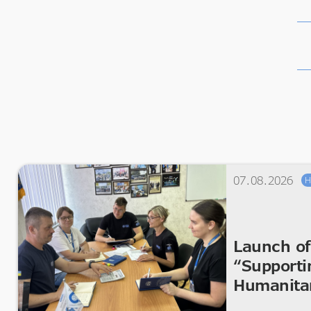
07.08.2026
H
Launch of
“Supporti
Humanita
Improvem