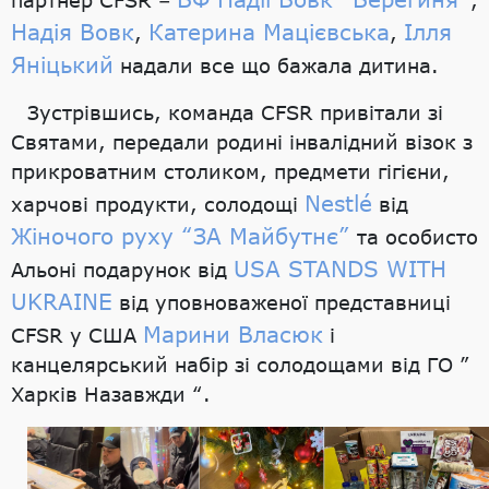
Надія Вовк
Катерина Мацієвська
Ілля
,
,
Яніцький
надали все що бажала дитина.
Зустрівшись, команда CFSR привітали зі
Святами, передали родині інвалідний візок з
прикроватним столиком, предмети гігієни,
Nestlé
харчові продукти, солодощі
від
Жіночого руху “ЗА Майбутнє”
та особисто
USA STANDS WITH
Альоні подарунок від
UKRAINE
від уповноваженої представниці
Марини Власюк
CFSR у США
і
канцелярський набір зі солодощами від ГО ”
Харків Назавжди “.