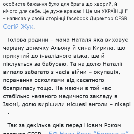
особисте бажання було для брата що хворий, й
нічого для себе. Це дуже вражає ! Це ми УКРАЇНЦІ !”
– написав у своїй сторінці facebook Директор CFSR
Сегій Жук
.
Голова родини – мама Наталя яка виховує
чарівну донечку Альону й сина Кирила, що
прикутий до інвалідного візка, ще й
піклується за бабусею. Та на долю Наталії
випало забагато з часів війни – окупація,
поранення осколками від касетного
боєприпасу тощо. Не маючи в той час
стабільно наявного медичного закладу в
Ізюмі, долю вирішили місцеві анголи – лікарі
….
Так за декілька днів перед Новим Роком
БФ Надії Вовк “Берегиня”
партнер CFSR –
,