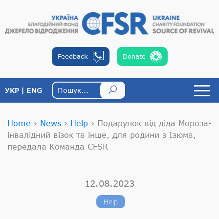
Feedback
Donate
УКР
ENG
Home
›
News
›
Help
›
Подарунок від діда Мороза-
інвалідний візок та інше, для родини з Ізюма,
передала Команда CFSR
12.08.2023
Help