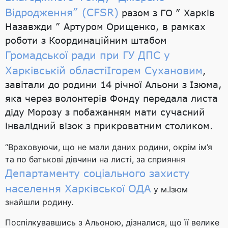
Відродження” (CFSR)
разом з ГО ” Харків
Назавжди ” Артуром Орищенко, в рамках
роботи з Координаційним штабом
Громадської ради при ГУ ДПС у
Харківській області
Ігорем Сухановим
,
завітали до родини 14 річної Альони з Ізюма,
яка через волонтерів Фонду передала листа
діду Морозу з побажанням мати сучасний
інвалідний візок з прикроватним столиком.
“Враховуючи, що не мали даних родини, окрім ім’я
та по батькові дівчини на листі, за сприяння
Департаменту соціального захисту
населення Харківської ОДА
у м.Ізюм
знайшли родину.
Поспілкувавшись з Альоною, дізналися, що її велике