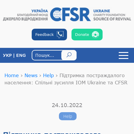
Feedback
Donate
УКР
ENG
Home
›
News
›
Help
›
Підтримка постраждалого
населення: Спільні зусилля IOM Ukraine та CFSR
24.10.2022
Help