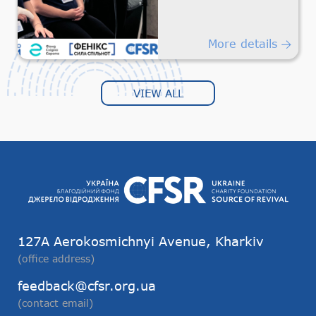
the Team
More details
VIEW ALL
127А Aerokosmichnyi Avenue, Kharkiv
(office address)
feedback@cfsr.org.ua
(contact email)