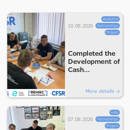
Analytics
10.08.2026
Partnerships
Project
Completed the
Development of
Cash
Assistance and
Regranting
More details
Policies
Help
07.08.2026
Partnerships
Project