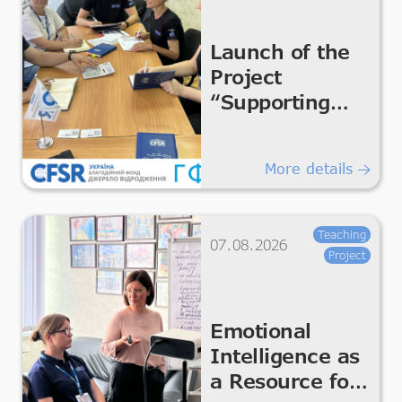
Launch of the
Project
“Supporting
Humanitarian
Improvements
More details
for Essential
Living &
Dignity”
Teaching
07.08.2026
Project
Emotional
Intelligence as
a Resource for