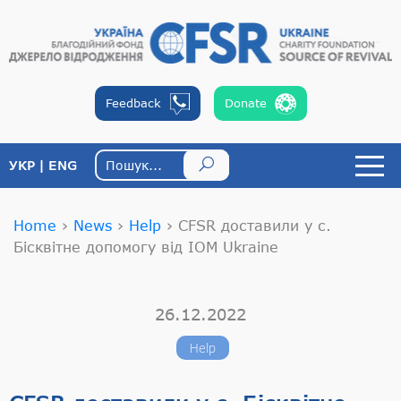
Feedback
Donate
УКР
ENG
Home
›
News
›
Help
›
CFSR доставили у с.
Бісквітне допомогу від IOM Ukraine
26.12.2022
Help