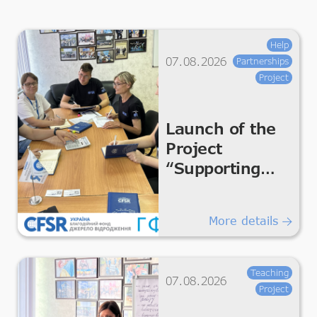
Help
07.08.2026
Partnerships
Project
Launch of the
Project
“Supporting
Humanitarian
Improvements
More details
for Essential
Living &
Dignity”
Teaching
07.08.2026
Project