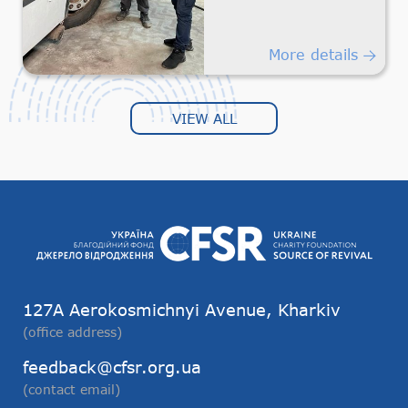
Safe
Humanitarian
Transportation
More details
VIEW ALL
127А Aerokosmichnyi Avenue, Kharkiv
(office address)
feedback@cfsr.org.ua
(contact email)